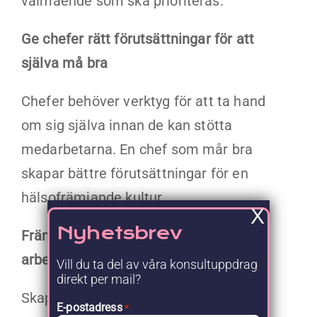
välmående som ska prioriteras.
Ge chefer rätt förutsättningar för att
själva må bra
Chefer behöver verktyg för att ta hand
om sig själva innan de kan stötta
medarbetarna. En chef som mår bra
skapar bättre förutsättningar för en
hälsofrämjande kultur.
X
Nyhetsbrev
Främja socialt stöd och gemenskap på
arbetsplatsen
Vill du ta del av våra konsultuppdrag
direkt per mail?
Skapa aktiviteter som bygger
E-postadress
*