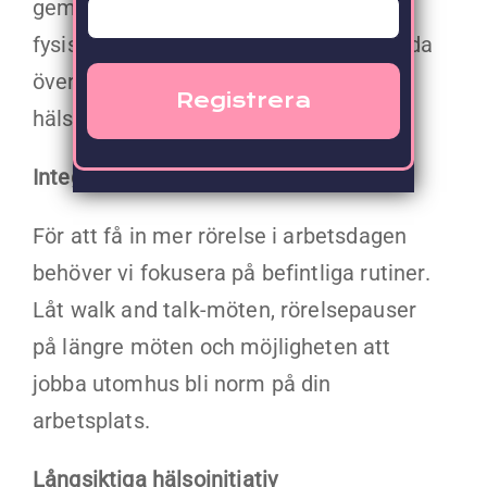
gemenskap gärna sådana som främjar
fysisk aktivitet. Är medarbetarna spridda
över landet så kan digitala
hälsoutmaningar vara lösningen.
Integrera rörelse i arbetsdagen
För att få in mer rörelse i arbetsdagen
behöver vi fokusera på befintliga rutiner.
Låt walk and talk-möten, rörelsepauser
på längre möten och möjligheten att
jobba utomhus bli norm på din
arbetsplats.
Långsiktiga hälsoinitiativ