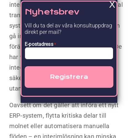
X
interimskonsulter inom IT-ledning, digital
Nyhetsbrev
transformation och
systemimplementering som snabbt kan
Vill du ta del av våra konsultuppdrag
direkt per mail?
gå in som projektledare, IT-arkitekter,
E-postadress
*
förändringsledare eller produktägare. De
har vana av att hantera komplexa
integrationsprojekt, GDPR-krav,
säkerhetsfrågor och agil utveckling –
utan att tappa affärsfokus.
Oavsett om det gäller att införa ett nytt
ERP-system, flytta kritiska delar till
molnet eller automatisera manuella
flöden – en interimlösning kan minska