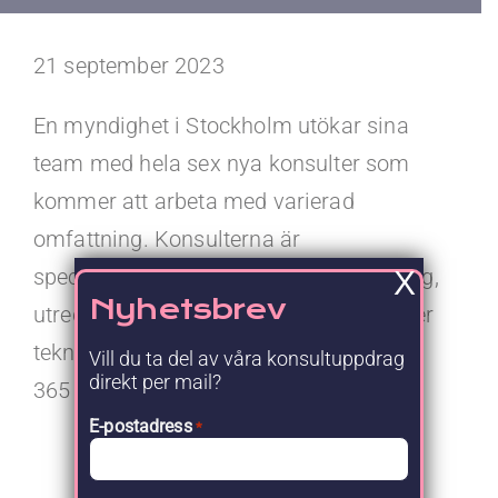
Kontakt
21 september 2023
Faq
En myndighet i Stockholm utökar sina
Portal
team med hela sex nya konsulter som
kommer att arbeta med varierad
omfattning. Konsulterna är
specialiserade inom allt från utvärdering,
X
Nyhetsbrev
utredning och nationella riktlinjer till mer
tekniska färdigheter så som Microsoft
Vill du ta del av våra konsultuppdrag
direkt per mail?
365 och webbplattformar.
E-postadress
*