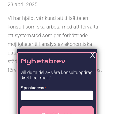
Kontakt
23 april 2025
Faq
Vi har hjälpt vår kund att tillsätta en
konsult som ska arbeta med att förvalta
Portal
ett systemstöd som ger förbättrade
möjligheter till analys av ekonomiska
data från olika datakällor, i syfte att
X
Nyhetsbrev
stödja arbetet med att hantera
förvaltningens utfall, budget och prognos.
Vill du ta del av våra konsultuppdrag
direkt per mail?
E-postadress
*
Nyhetsrum