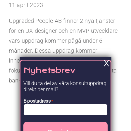
Kontakt
11 april 2023
Faq
Upgraded People AB finner 2 nya tjänster
för en UX-designer och en MVP utvecklare
Portal
vars uppdrag kommer pågå under 6
månader. Dessa uppdrag kommer
innebära att uppnå vardera mål med
X
Nyhetsbrev
fokus inom projektledning hos 2 separata
banker.
Vill du ta del av våra konsultuppdrag
direkt per mail?
E-postadress
*
Nyhetsrum