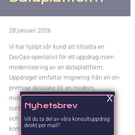
Kontakt
Faq
28 januari 2026
Portal
Vi har hjälpt vår kund att tillsätta en
DevOps-specialist för ett uppdrag inom
modernisering av en dataplattform.
Uppdraget omfattar migrering från en on-
premise datalake till en modern,
X
molnbaserad arkitektur med fokus på
Nyhetsbrev
containerisering, managerade tjänster
och infrastructure-as-code. Konsulten
Vill du ta del av våra konsultuppdrag
direkt per mail?
kommer bidra till att bygga en