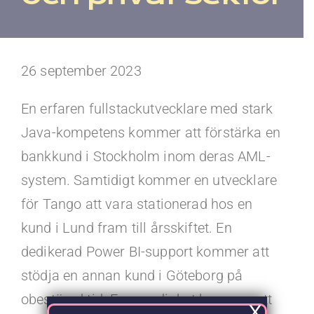
Kontakt
Faq
26 september 2023
Portal
En erfaren fullstackutvecklare med stark
Java-kompetens kommer att förstärka en
bankkund i Stockholm inom deras AML-
system. Samtidigt kommer en utvecklare
för Tango att vara stationerad hos en
kund i Lund fram till årsskiftet. En
dedikerad Power BI-support kommer att
stödja en annan kund i Göteborg på
obestämd tid. En myndighet kommer att
X