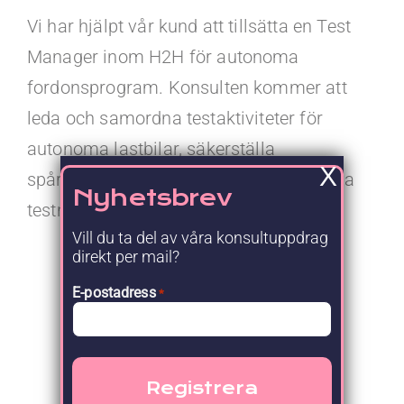
Kontakt
Vi har hjälpt vår kund att tillsätta en Test
Manager inom H2H för autonoma
Faq
fordonsprogram. Konsulten kommer att
leda och samordna testaktiviteter för
Portal
autonoma lastbilar, säkerställa
X
spårbarhet från krav till testfall och driva
Nyhetsbrev
testning från SIL/HIL till publika vägar.
Vill du ta del av våra konsultuppdrag
direkt per mail?
E-postadress
*
Nyhetsrum