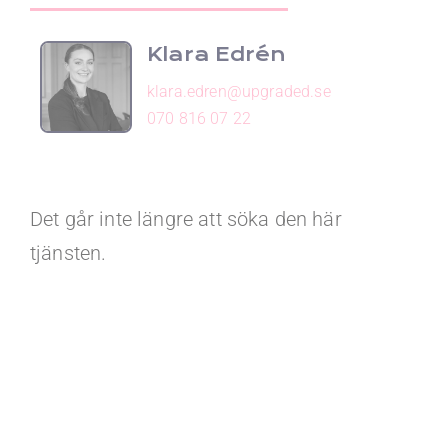
Klara Edrén
klara.edren@upgraded.se
070 816 07 22
Det går inte längre att söka den här
tjänsten.