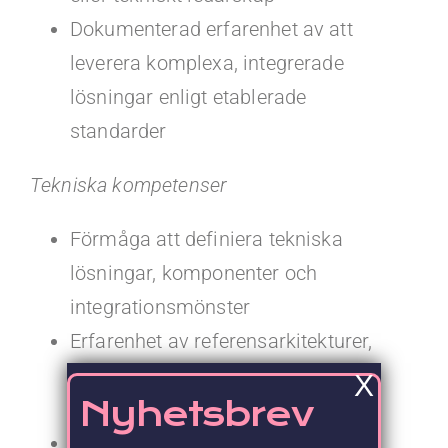
Dokumenterad erfarenhet av att
leverera komplexa, integrerade
lösningar enligt etablerade
standarder
Tekniska kompetenser
Förmåga att definiera tekniska
lösningar, komponenter och
integrationsmönster
Erfarenhet av referensarkitekturer,
säkerhetskrav och
X
Nyhetsbrev
styrningsstandarder
Kompetens inom integration,