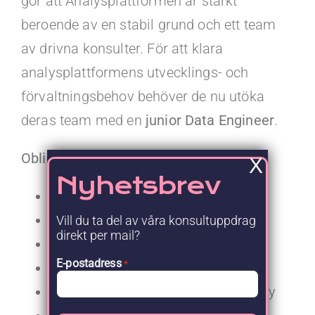
gör att Analysplattformen är starkt
beroende av en stabil grund och ett team
av drivna konsulter. För att klara
analysplattformens utvecklings- och
förvaltningsbehov behöver de nu utöka
deras team med en
junior Data Engineer
.
Obligatoriska kvalifikationer:
X
Nyhetsbrev
Python, SQL
Datamodellering, ETL
Vill du ta del av våra konsultuppdrag
direkt per mail?
Medallion architecture
E-postadress
*
Azure Cloud
Databricks, Delta Lake, Data Factory