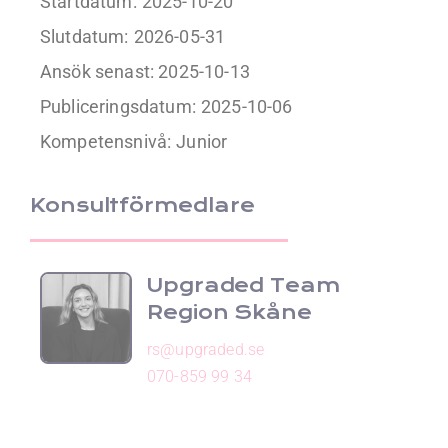
Startdatum:
2025-10-20
Slutdatum:
2026-05-31
Ansök senast: 2025-10-13
Publiceringsdatum:
2025-10-06
Kompetensnivå:
Junior
Konsultförmedlare
Upgraded Team
Region Skåne
rs@upgraded.se
070-859 99 34