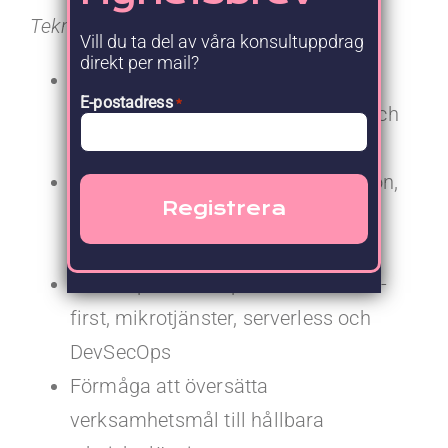
Tekniska färdigheter
Vill du ta del av våra konsultuppdrag
direkt per mail?
Förmåga att definiera och validera
E-postadress
*
tekniska roadmaps, arkitekturval och
lösningsdesign
Erfarenhet av styrning av integration,
datamigrering samt säkerhets- och
kvalitetskrav
Kunskap om best practice som API-
first, mikrotjänster, serverless och
DevSecOps
Förmåga att översätta
verksamhetsmål till hållbara