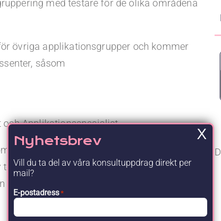
gruppering med testare för de olika områdena
 för övriga applikationsgrupper och kommer
ressenter, såsom
 och Applikationsspecialist
X
Nyhetsbrev
nom sin applikationsgrupp, säkerställa
D
Vill du ta del av våra konsultuppdrag direkt per
 testaktiviteter, samt uppföljning och
mail?
en teamansvar för sin grupp av testare.
E-postadress
*