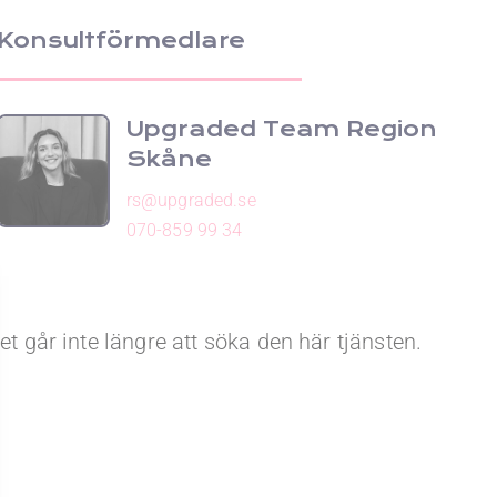
Konsultförmedlare
Upgraded Team Region
Skåne
rs@upgraded.se
070-859 99 34
et går inte längre att söka den här tjänsten.