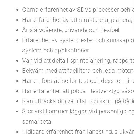
Gärna erfarenhet av SDVs processer och a
Har erfarenhet av att strukturera, planera
Är självgående, drivande och flexibel
Erfarenhet av systemtester och kunskap om
system och applikationer
Van vid att delta i sprintplanering, rappor
Bekväm med att facilitera och leda möte
Har en förståelse för test och dess termin
Har erfarenhet att jobba i testverktyg s
Kan uttrycka dig väl i tal och skrift på b
Stor vikt kommer läggas vid personliga e
samarbeta
Tidigare erfarenhet från landsting, sjukvå