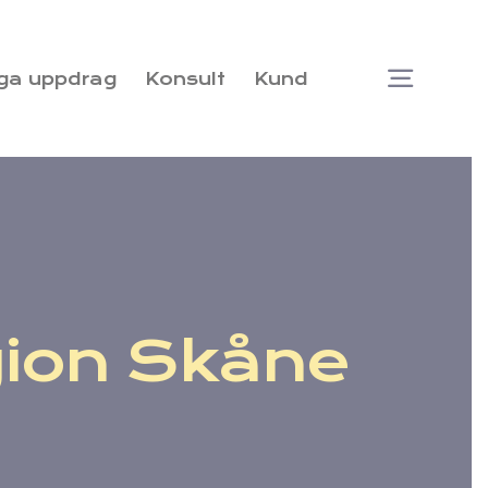
ga uppdrag
Konsult
Kund
Togg
Navi
gion Skåne