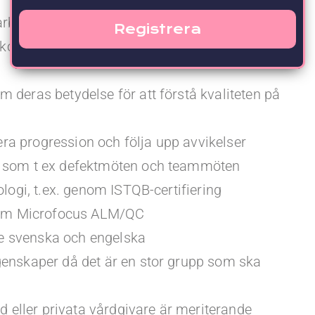
rbetssätt
, koordinera, leda och rapportera systemtester
 deras betydelse för att förstå kvaliteten på
tera progression och följa upp avvikelser
n som t ex defektmöten och teammöten
ologi, t.ex. genom ISTQB-certifiering
åsom Microfocus ALM/QC
åde svenska och engelska
genskaper då det är en stor grupp som ska
rd eller privata vårdgivare är meriterande