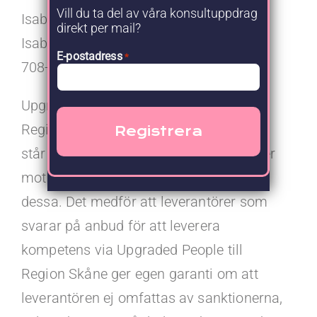
Vill du ta del av våra konsultuppdrag
Isabella Nilsson:
direkt per mail?
Isabella.nilsson@upgraded.se | +46 (0)
E-postadress
*
708-59 99 34
Upgraded People tillsammans med
Region Skåne agerar i enighet med och
står bakom EUs och Sveriges sanktioner
mot Ryssland och de som omfattas av
dessa. Det medför att leverantörer som
svarar på anbud för att leverera
kompetens via Upgraded People till
Region Skåne ger egen garanti om att
leverantören ej omfattas av sanktionerna,