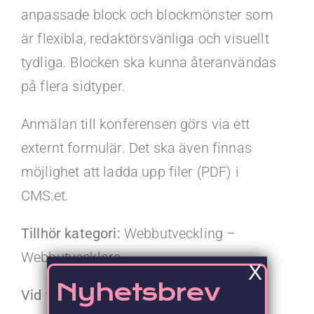
anpassade block och blockmönster som
är flexibla, redaktörsvänliga och visuellt
tydliga. Blocken ska kunna återanvändas
på flera sidtyper.
Anmälan till konferensen görs via ett
externt formulär. Det ska även finnas
möjlighet att ladda upp filer (PDF) i
CMS:et.
Tillhör kategori:
Webbutveckling –
Webbutvecklare
X
Nyhetsbrev
Vid frågor, vänligen kontakta: