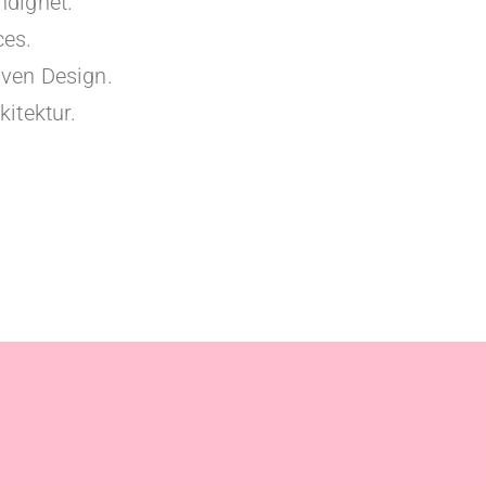
ndighet.
ces.
iven Design.
kitektur.