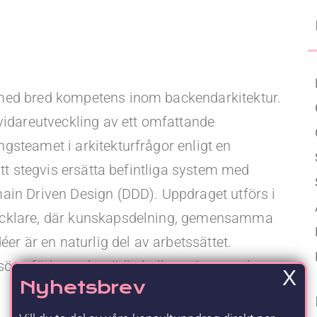
Upgraded Förmåner
 med bred kompetens inom backendarkitektur.
vidareutveckling av ett omfattande
gsteamet i arkitekturfrågor enligt en
att stegvis ersätta befintliga system med
ain Driven Design (DDD). Uppdraget utförs i
vecklare, där kunskapsdelning, gemensamma
er är en naturlig del av arbetssättet.
söverföring och stödja kollegor inom och
X
Nyhetsbrev