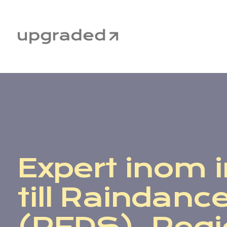
Fortsätt
till
innehållet
Expert inom 
till Raindanc
(RFDS), Regi