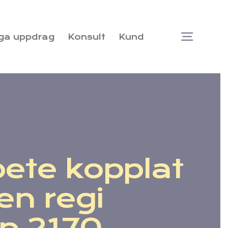
ga uppdrag
Konsult
Kund
Togg
Navi
bete kopplat
en regi
p 2170