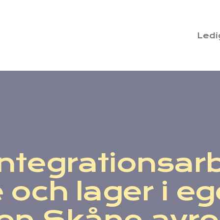
Ledi
Om oss
Nyheter
Kontakt
integrationsar
Faq
e och lager i eg
Portal
on Skåne avro