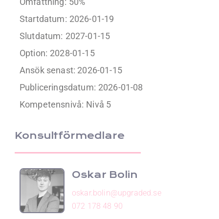
Omfattning:
50%
Startdatum:
2026-01-19
Slutdatum:
2027-01-15
Option:
2028-01-15
Ansök senast: 2026-01-15
Publiceringsdatum:
2026-01-08
Kompetensnivå:
Nivå 5
Konsultförmedlare
Oskar Bolin
oskar.bolin@upgraded.se
072 178 48 90