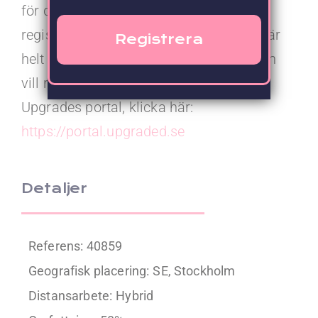
för detta uppdrag måste du vara en
registrerad användare i vår portal som är
helt kostnadsfri. Är du ny användare och
vill registrera dig eller ditt bolag i
Upgrades portal, klicka här:
https://portal.upgraded.se
Detaljer
Referens: 40859
Geografisk placering:
SE, Stockholm
Distansarbete:
Hybrid