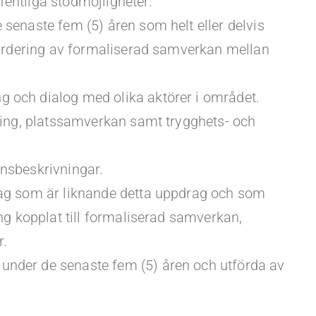
entliga stödmöjligheter.
senaste fem (5) åren som helt eller delvis
värdering av formaliserad samverkan mellan
 och dialog med olika aktörer i området.
ring, platssamverkan samt trygghets- och
nsbeskrivningar.
rag som är liknande detta uppdrag och som
ng kopplat till formaliserad samverkan,
r.
nder de senaste fem (5) åren och utförda av
.