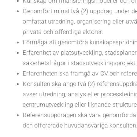
Kunskap om finansieringsmodeller och off
Genomfört minst två (2) uppdrag under de 
omfattat utredning, organisering eller ut
privata och offentliga aktörer.
Förmåga att genomföra kunskapsspridning
Erfarenhet av platsutveckling, stadsplane
säkerhetsfrågor i stadsutvecklingsprojekt.
Erfarenheten ska framgå av CV och refere
Konsulten ska ange två (2) referensuppd
avser utredning, analys eller processledni
centrumutveckling eller liknande strukture
Referensuppdragen ska vara genomförda u
den offererade huvudansvariga konsulten