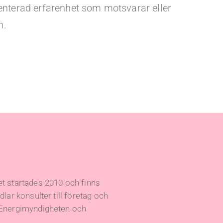
terad erfarenhet som motsvarar eller
n.
t startades 2010 och finns
lar konsulter till företag och
 Energimyndigheten och