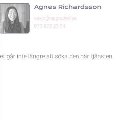
Agnes Richardsson
vaxjo@upgraded.se
070-972 25 34
et går inte längre att söka den här tjänsten.