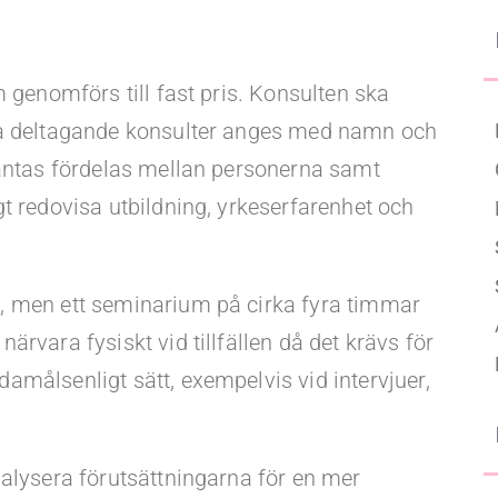
Upgraded Förmåner
 genomförs till fast pris. Konsulten ska
ga deltagande konsulter anges med namn och
väntas fördelas mellan personerna samt
t redovisa utbildning, yrkeserfarenhet och
, men ett seminarium på cirka fyra timmar
rvara fysiskt vid tillfällen då det krävs för
amålsenligt sätt, exempelvis vid intervjuer,
.
nalysera förutsättningarna för en mer