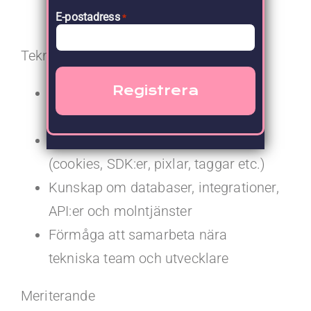
personuppgiftsansvar
E-postadress
*
Teknisk förståelse
Erfarenhet av digitala plattformar
såsom webb, app och e-handel
Förståelse för tracking/spårning
(cookies, SDK:er, pixlar, taggar etc.)
Kunskap om databaser, integrationer,
API:er och molntjänster
Förmåga att samarbeta nära
tekniska team och utvecklare
Meriterande