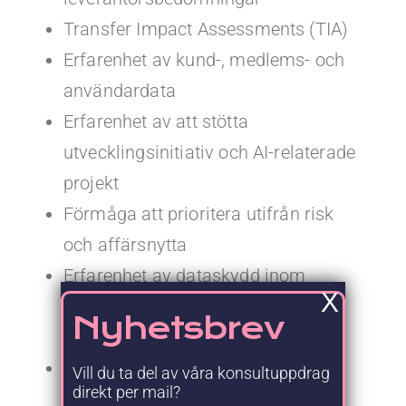
Transfer Impact Assessments (TIA)
Erfarenhet av kund-, medlems- och
användardata
Erfarenhet av att stötta
utvecklingsinitiativ och AI-relaterade
projekt
Förmåga att prioritera utifrån risk
och affärsnytta
Erfarenhet av dataskydd inom
X
marknadsföring, profilering och
Nyhetsbrev
segmentering
Erfarenhet av komplexa
Vill du ta del av våra konsultuppdrag
direkt per mail?
bedömningar kring