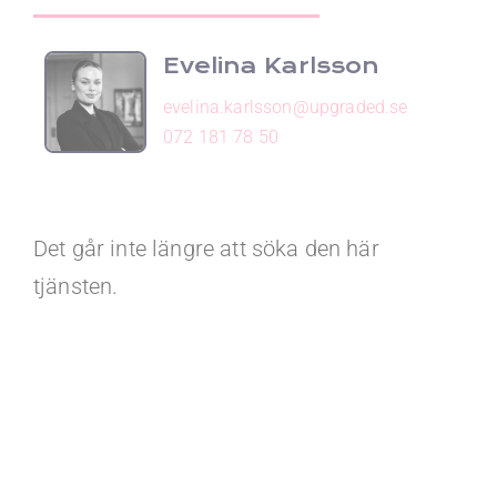
Evelina Karlsson
evelina.karlsson@upgraded.se
072 181 78 50
Det går inte längre att söka den här
tjänsten.