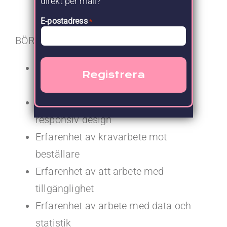
direkt per mail?
webbtjänster med Node
E-postadress
*
BÖR-krav:
Utbildning som
högskole-/civilingenjör
Erfarenhet av att jobba med
responsiv design
Erfarenhet av kravarbete mot
beställare
Erfarenhet av att arbete med
tillgänglighet
Erfarenhet av arbete med data och
statistik