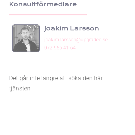
Konsultförmedlare
Joakim Larsson
joakim.larsson@upgraded.se
072 966 41 64
Det går inte längre att söka den här
tjänsten.