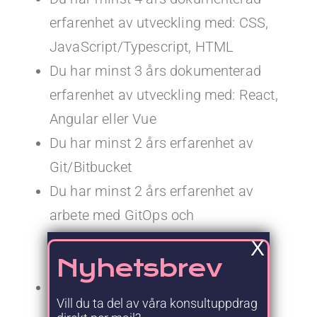
erfarenhet av utveckling med: CSS,
JavaScript/Typescript, HTML
Du har minst 3 års dokumenterad
erfarenhet av utveckling med: React,
Angular eller Vue
Du har minst 2 års erfarenhet av
Git/Bitbucket
Du har minst 2 års erfarenhet av
arbete med GitOps och
containerplattformar, som till
X
Nyhetsbrev
exempel Open Shift
Du har minst 2 års erfarenhet av
Vill du ta del av våra konsultuppdrag
utveckling av REST API-er för