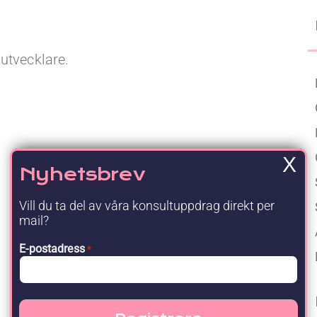
Upgraded Förmåner
utvecklare.
X
Nyhetsbrev
Vill du ta del av våra konsultuppdrag direkt per
mail?
E-postadress
*