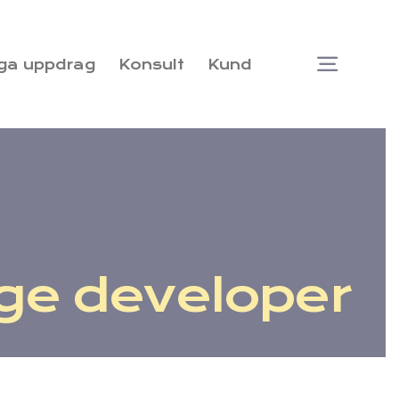
ga uppdrag
Konsult
Kund
Togg
Navi
ge developer