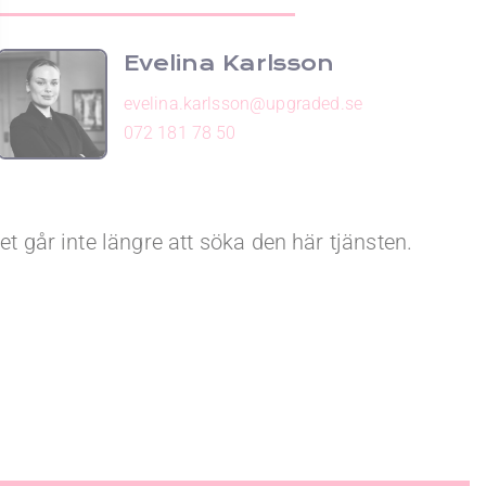
Evelina Karlsson
evelina.karlsson@upgraded.se
072 181 78 50
et går inte längre att söka den här tjänsten.