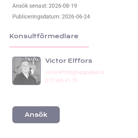
Ansök senast: 2026-08-19
Publiceringsdatum:
2026-06-24
Konsultförmedlare
Victor Elffors
victor.elffors@upgraded.se
072 966 41 79
Ansök