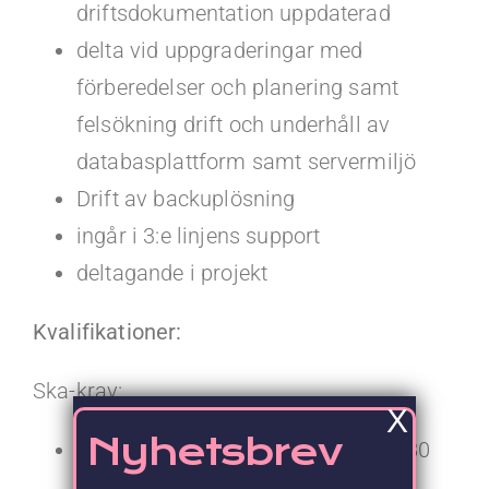
driftsdokumentation uppdaterad
delta vid uppgraderingar med
förberedelser och planering samt
felsökning drift och underhåll av
databasplattform samt servermiljö
Drift av backuplösning
ingår i 3:e linjens support
deltagande i projekt
Kvalifikationer:
Ska-krav:
X
Nyhetsbrev
akademisk utbildning, om minst 180
hp gärna med IT-riktning, eller