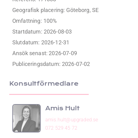
Geografisk placering:
Göteborg, SE
Omfattning:
100%
Startdatum:
2026-08-03
Slutdatum:
2026-12-31
Ansök senast: 2026-07-09
Publiceringsdatum:
2026-07-02
Konsultförmedlare
Amis Hult
amis.hult@upgraded.se
072 529 45 72