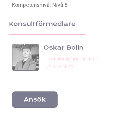
Kompetensnivå:
Nivå 5
Konsultförmedlare
Oskar Bolin
oskar.bolin@upgraded.se
072 178 48 90
Ansök