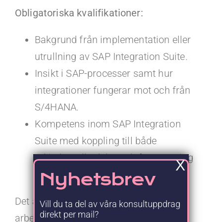
Obligatoriska kvalifikationer:
Bakgrund från implementation eller
utrullning av SAP Integration Suite.
Insikt i SAP-processer samt hur
integrationer fungerar mot och från
S/4HANA.
Kompetens inom SAP Integration
Suite med koppling till både
arkitekturella delar och framtagning
X
av end-to-end-integrationer.
Nyhetsbrev
Det anses som meriterande om du har
Vill du ta del av våra konsultuppdrag
direkt per mail?
arbetat med SAP PO samt S/4HANA,