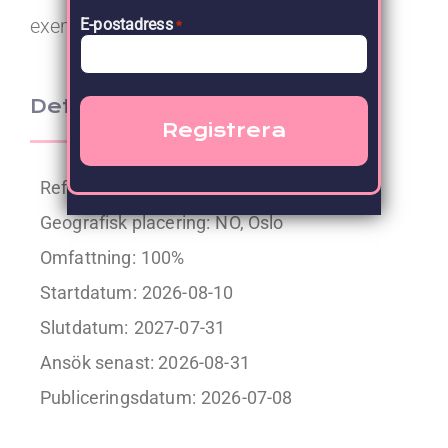
exempelvis i version 2022 eller 2025.
E-postadress
*
Detaljer
Referens: 171372
Geografisk placering:
NO, Oslo
Omfattning:
100%
Startdatum:
2026-08-10
Slutdatum:
2027-07-31
Ansök senast: 2026-08-31
Publiceringsdatum:
2026-07-08