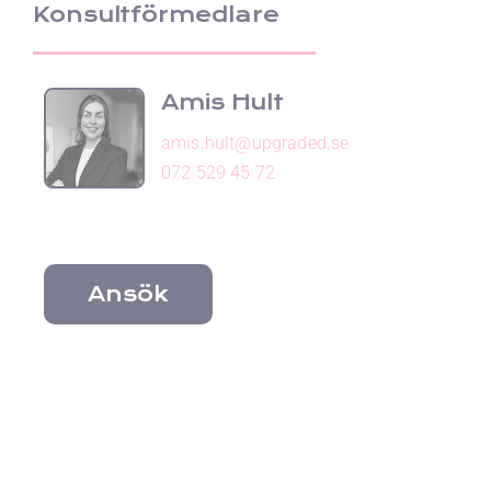
Konsultförmedlare
Amis Hult
amis.hult@upgraded.se
072 529 45 72
Ansök