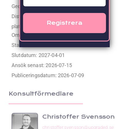
Geografisk placering:
SE, Stockholm
Distansarbete:
Hybrid, 2/3 dagar på
plats/vecka
Omfattning:
100%
Startdatum:
2026-08-03
Slutdatum:
2027-04-01
Ansök senast: 2026-07-15
Publiceringsdatum:
2026-07-09
Konsultförmedlare
Christoffer Svensson
christoffer.svensson@upgraded.se