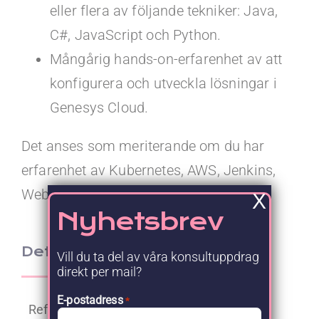
eller flera av följande tekniker: Java,
C#, JavaScript och Python.
Mångårig hands-on-erfarenhet av att
konfigurera och utveckla lösningar i
Genesys Cloud.
Det anses som meriterande om du har
erfarenhet av Kubernetes, AWS, Jenkins,
WebLogic och Terraform.
X
Nyhetsbrev
Detaljer
Vill du ta del av våra konsultuppdrag
direkt per mail?
E-postadress
*
Referens: 171384