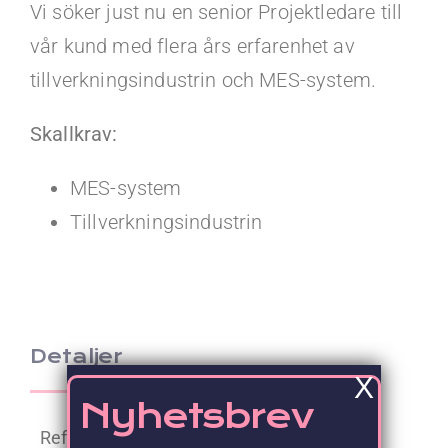
Kontakt
Vi söker just nu en senior Projektledare till
vår kund med flera års erfarenhet av
Faq
tillverkningsindustrin och MES-system.
Skallkrav:
Portal
MES-system
Tillverkningsindustrin
Detaljer
X
Nyhetsbrev
Referens: 43978