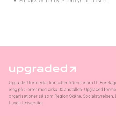
En passion för flyg- och rymdindustrin.
Upgraded förmedlar konsulter främst inom IT. Företage
idag på 5 orter med cirka 30 anställda. Upgraded förmed
organisationer så som Region Skåne, Socialstyrelsen,
Lunds Universitet.