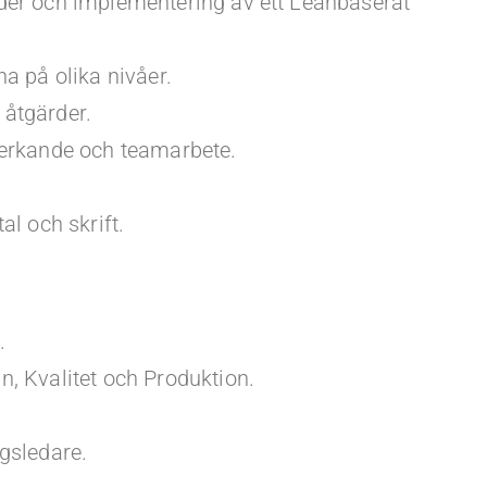
der och implementering av ett Leanbaserat
a på olika nivåer.
åtgärder.
verkande och teamarbete.
l och skrift.
.
, Kvalitet och Produktion.
gsledare.