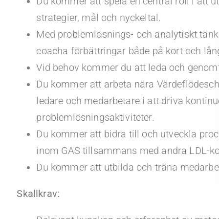
Du kommer att spela en central roll i att u
strategier, mål och nyckeltal.
Med problemlösnings- och analytiskt tän
coacha förbättringar både på kort och lång
Vid behov kommer du att leda och genomfö
Du kommer att arbeta nära Värdeflödesche
ledare och medarbetare i att driva kontinu
problemlösningsaktiviteter.
Du kommer att bidra till och utveckla pr
inom GAS tillsammans med andra LDL-kol
Du kommer att utbilda och träna medarbet
Skallkrav: