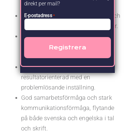
direkt per mail?
lång erfarenhet inom området.
Förmåga att arbeta självständigt och
E-postadress
*
lösa komplexa tekniska utmaningar.
Erfarenhet av systemövervakning
och hantering av systemens
livscykel.
Ansvarstagande, noggrann och
resultatorienterad med en
problemlösande inställning.
God samarbetsförmåga och stark
kommunikationsförmåga, flytande
på både svenska och engelska i tal
och skrift.