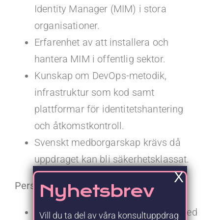
Identity Manager (MIM) i stora
organisationer.
Erfarenhet av att installera och
hantera MIM i offentlig sektor.
Kunskap om DevOps-metodik,
infrastruktur som kod samt
plattformar för identitetshantering
och åtkomstkontroll.
Svenskt medborgarskap krävs då
uppdraget kan bli säkerhetsklassat.
X
Personliga egenskaper:
Nyhetsbrev
Självständig och tekniskt kunnig med
Vill du ta del av våra konsultuppdrag