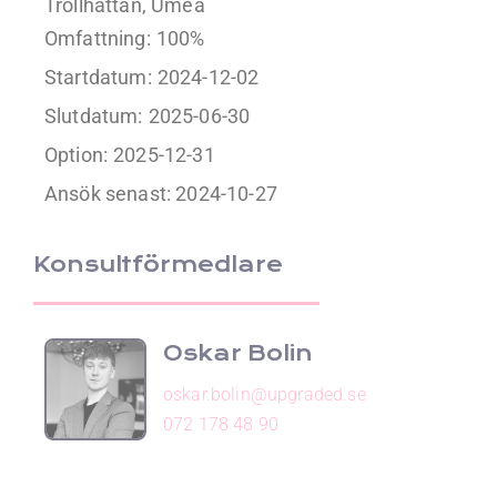
Trollhättan, Umeå
Omfattning:
100%
Startdatum:
2024-12-02
Slutdatum:
2025-06-30
Option:
2025-12-31
Ansök senast: 2024-10-27
Konsultförmedlare
Oskar Bolin
oskar.bolin@upgraded.se
072 178 48 90