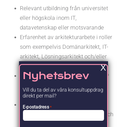
Relevant utbildning från universitet
eller högskola inom IT,
datavetenskap eller motsvarande
Erfarenhet av arkitekturarbete i roller
som exempelvis Domänarkitekt, IT-
arkitekt, Lösningsarkitekt och/eller
Systemarkitekt
X
Nyhetsbrev
Erfarenhet av SAP – S/4HANA, SAP
PM, MM och PPM samt Enterprise
Vill du ta del av våra konsultuppdrag
Asset Management (EAM)
direkt per mail?
Du har erfarenhet av större SAP-
E-postadress
*
förflyttningar, IT-moderniserings- och
datortransformationsprojekt i