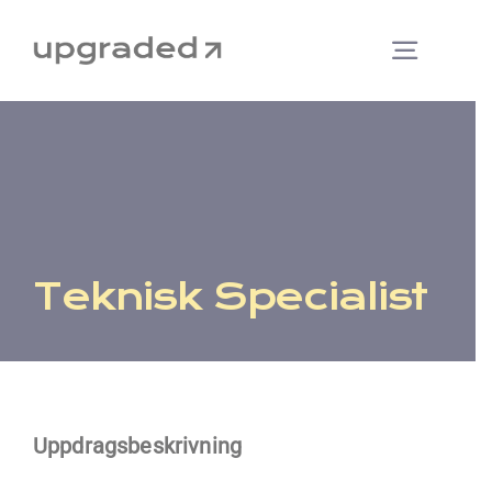
Fortsätt
till
Togg
innehållet
Navi
Lediga uppdrag
Konsult
Kund
Teknisk Specialist
Om oss
Nyheter
Uppdragsbeskrivning