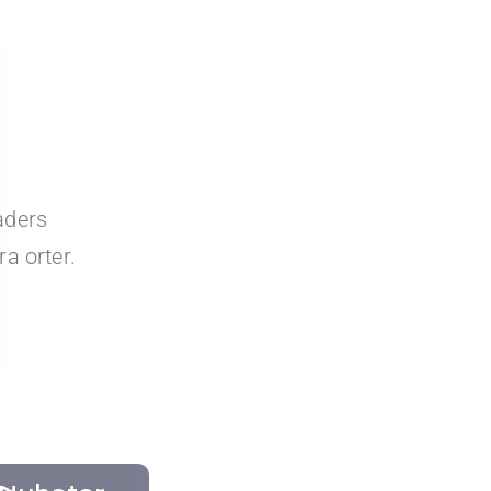
aders
a orter.