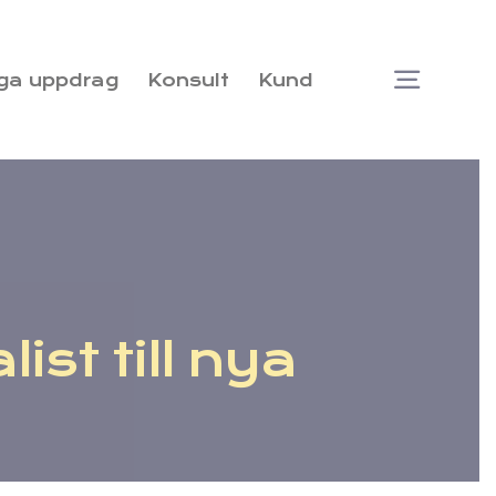
ga uppdrag
Konsult
Kund
Togg
Navi
ist till nya