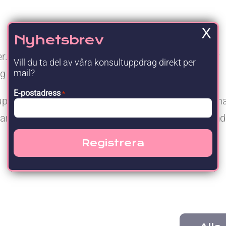
Upgraded Förmåner
X
Nyhetsbrev
ytiker. Under de kommande fem månaderna kommer
Vill du ta del av våra konsultuppdrag direkt per
tig roll inom telefoni för kommunen.
mail?
E-postadress
*
a uppdrag via oss. Konsulten ska under sitt sex mån
ringslösningar, att flytta sitt datacenter till andr