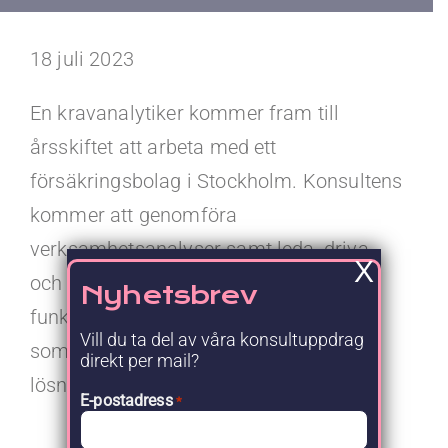
Kontakt
18 juli 2023
Faq
En kravanalytiker kommer fram till
Portal
årsskiftet att arbeta med ett
försäkringsbolag i Stockholm. Konsultens
kommer att genomföra
verksamhetsanalyser samt leda, driva
X
och samordna framtagning av
Nyhetsbrev
funktionella och icke-funktionella krav
Vill du ta del av våra konsultuppdrag
som verksamheten ställer på IT-
direkt per mail?
lösningen.
E-postadress
*