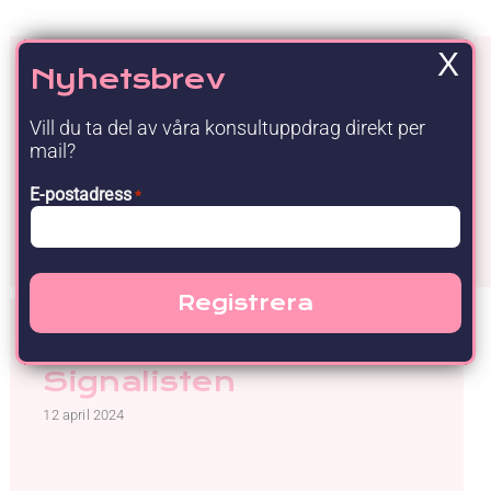
Upgraded Förmåner
X
Nyhetsbrev
Samordning av
framtagande av
Vill du ta del av våra konsultuppdrag direkt per
informationshantering
mail?
splaner för Sektorn för
E-postadress
*
välfärd och omsorg
15 oktober 2024
Arkivkonsult
Signalisten
12 april 2024