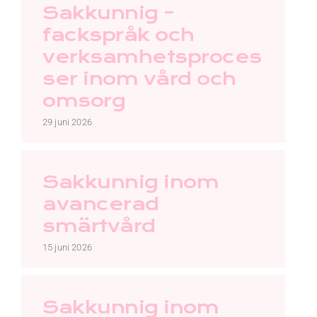
Kontakt
Sakkunnig –
fackspråk och
Faq
verksamhetsproces
ser inom vård och
Portal
omsorg
29 juni 2026
Sakkunnig inom
avancerad
smärtvård
15 juni 2026
Sakkunnig inom