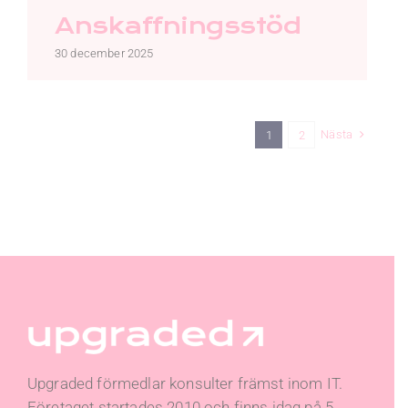
Anskaffningsstöd
30 december 2025
Nästa
1
2
Upgraded förmedlar konsulter främst inom IT.
Företaget startades 2010 och finns idag på 5