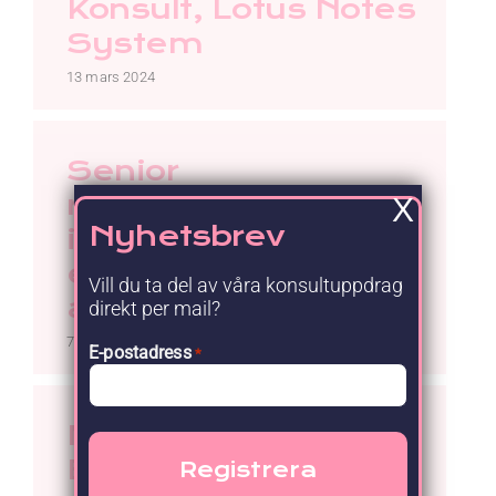
Konsult, Lotus Notes
System
13 mars 2024
Senior
riskanalysledare,
X
Nyhetsbrev
informationssäkerh
et, Region Skåne
Vill du ta del av våra konsultuppdrag
avrop 604
direkt per mail?
7 mars 2024
E-postadress
*
MQ Platform
Engineer