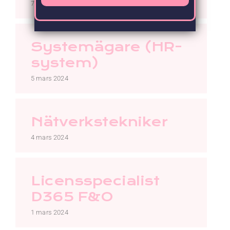
7 mars 2024
Systemägare (HR-
system)
5 mars 2024
Nätverkstekniker
4 mars 2024
Licensspecialist
D365 F&O
1 mars 2024