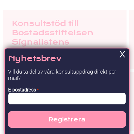
Upgraded Förmåner
Konsultstöd till
Bostadsstiftelsen
Signalistens
upphandlingsenhet
X
Nyhetsbrev
18 juni 2026
Vill du ta del av våra konsultuppdrag direkt per
mail?
Resurser för
E-postadress
*
Upphandling Digital
arbetsplats, Region
Skåne avrop 1459
12 februari 2025