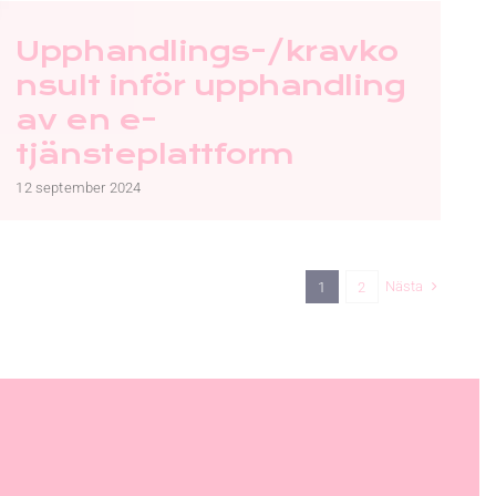
Upphandlings-/kravko
nsult inför upphandling
av en e-
tjänsteplattform
12 september 2024
Nästa
1
2