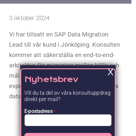
Kontakt
3 oktober 2024
Faq
Vi har tillsatt en SAP Data Migration
Portal
Lead till vår kund i Jönköping. Konsulten
kommer att säkerställa en end-to-end-
arkitektur för migrering mellan källa och
X
mål (SAP), samt samarbeta med
Nyhetsbrev
experter och leda arbetet med att säkra
Vill du ta del av våra konsultuppdrag
datamigrerings designen hos vår kund.
direkt per mail?
E-postadress
*