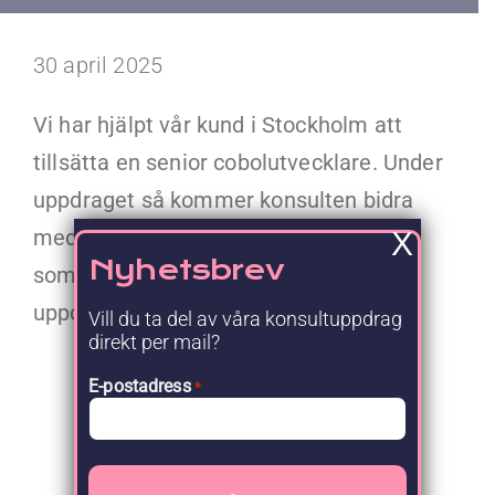
Kontakt
30 april 2025
Faq
Vi har hjälpt vår kund i Stockholm att
Portal
tillsätta en senior cobolutvecklare. Under
uppdraget så kommer konsulten bidra
med sin expertis för ett större projekt
X
Nyhetsbrev
som är kopplat till modernisering hos
uppdragsgivaren.
Vill du ta del av våra konsultuppdrag
direkt per mail?
E-postadress
*
Nyhetsrum