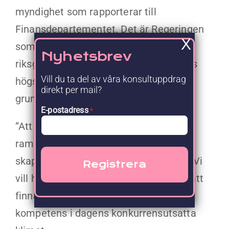
myndighet som rapporterar till
Finansdepartementet. Det är Regeringen
X
som utser styrelse och
Nyhetsbrev
riksgäldsdirektören som är Riksgäldens
Vill du ta del av våra konsultuppdrag
högsta högste chef. Riksgälden
direkt per mail?
grundades 1789.
E-postadress
*
”Att Upgraded vinner denna typ av
ramavtal är ett tydligt bevis på att vi
skapar värde för våra uppdragsgivare. Vi
vill hjälpa våra kunder i deras strävan att
finna relevant och efterfrågad
kompetens i dagens konkurrensutsatta