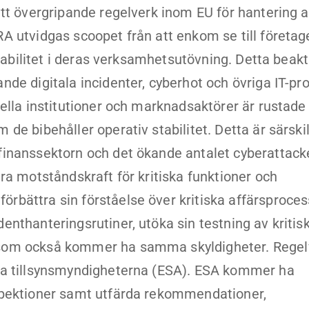
ett övergripande regelverk inom EU för hantering 
Upgraded Förmåner
A utvidgas scoopet från att enkom se till företa
stabilitet i deras verksamhetsutövning. Detta beakt
nde digitala incidenter, cyberhot och övriga IT-pr
ella institutioner och marknadsaktörer är rustade 
e bibehåller operativ stabilitet. Detta är särskilt
finanssektorn och det ökande antalet cyberattack
ra motståndskraft för kritiska funktioner och
rbättra sin förståelse över kritiska affärsproces
nthanteringsrutiner, utöka sin testning av kritisk
 som också kommer ha samma skyldigheter. Regel
ska tillsynsmyndigheterna (ESA). ESA kommer ha
nspektioner samt utfärda rekommendationer,