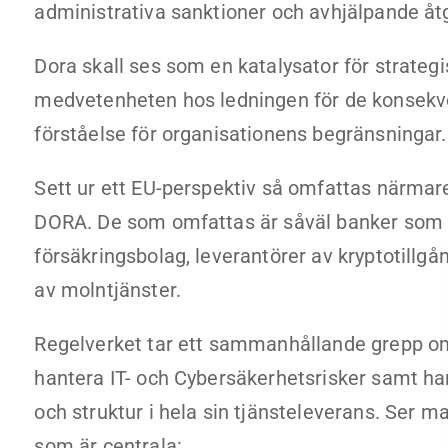
administrativa sanktioner och avhjälpande åt
Dora skall ses som en katalysator för strategi
medvetenheten hos ledningen för de konsekve
förståelse för organisationens begränsningar.
Sett ur ett EU-perspektiv så omfattas närmare
DORA. De som omfattas är såväl banker som a
försäkringsbolag, leverantörer av kryptotillgå
av molntjänster.
Regelverket tar ett sammanhållande grepp om 
hantera IT- och Cybersäkerhetsrisker samt hante
och struktur i hela sin tjänsteleverans. Ser ma
som är centrala: