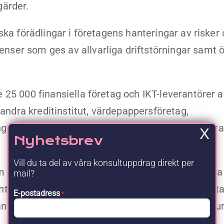
gärder.
ska förädlingar i företagens hanteringar av risker
nser som ges av allvarliga driftstörningar samt 
 25 000 finansiella företag och IKT-leverantörer a
ndra kreditinstitut, värdepappersföretag,
ngar, leverantörer av datarapportering samt lever
X
Nyhetsbrev
Vill du ta del av våra konsultuppdrag direkt per
effektiv riskhantering, organisationens förmåga 
mail?
ring av tredjepartsrisker. Detta för att få en sta
E-postadress
*
n till regelverket så är det framförallt följande pu