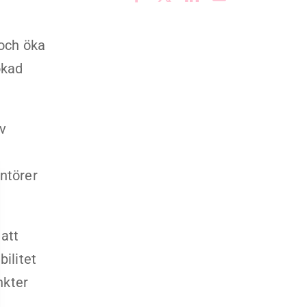
 och öka
ökad
v
antörer
att
bilitet
nkter