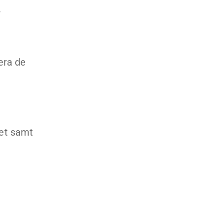
.
era de
het samt