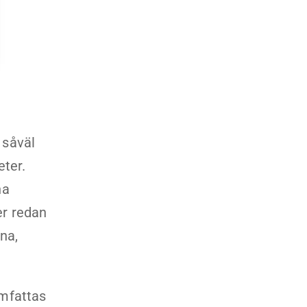
 såväl
ter.
na
er redan
na,
omfattas