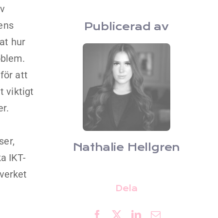
av
gens
Publicerad av
at hur
oblem.
för att
 viktigt
er.
ser,
Nathalie Hellgren
a IKT-
verket
Dela