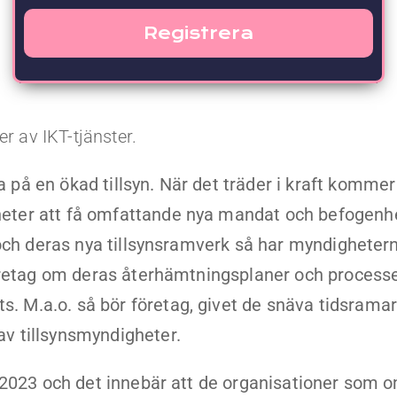
r av IKT-tjänster.
på en ökad tillsyn. När det träder i kraft kommer
eter att få omfattande nya mandat och befogenhe
 och deras nya tillsynsramverk så har myndigheter
företag om deras återhämtningsplaner och process
 M.a.o. så bör företag, givet de snäva tidsramar
v tillsynsmyndigheter.
i 2023 och det innebär att de organisationer som 