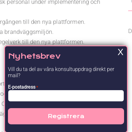
isk personal under implementering och
gången till den nya plattformen.
D
da brandväggsmiljön.
gelverk till den nya plattformen.
X
Nyhetsbrev
Vill du ta del av våra konsultuppdrag direkt per
mail?
rtiManager.
E-postadress
*
dukter i storskaliga IT-miljöer.
h Cisco ASA-brandväggar.
väggskonfigurationer och komplexa nätverk,