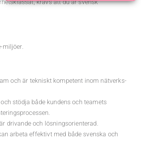
hetsklassat, krävs att du är svensk
-miljöer.
eam och är tekniskt kompetent inom nätverks-
is och stödja både kundens och teamets
nteringsprocessen.
 är drivande och lösningsorienterad.
an arbeta effektivt med både svenska och