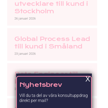
utvecklare till kund i
Stockholm
26 januari 2026
Global Process Lead
till kund i Småland
23 januari 2026
Data Engineer till
X
kund i Stockholm
Nyhetsbrev
21 januari 2026
Vill du ta del av våra konsultuppdrag
direkt per mail?