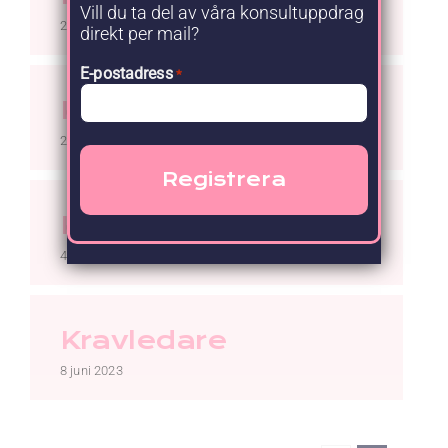
Vill du ta del av våra konsultuppdrag
29 augusti 2023
direkt per mail?
E-postadress
*
Kravledare
24 augusti 2023
Kravledare
4 juli 2023
Kravledare
8 juni 2023